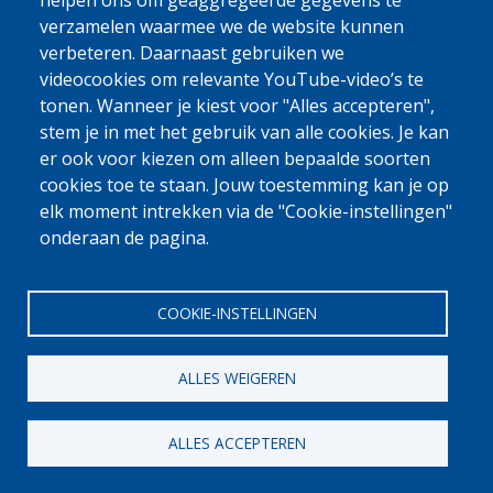
0800 327 45
helpen ons om geaggregeerde gegevens te
verzamelen waarmee we de website kunnen
Cookieverklaring
Privacy, copyright en disclaimer
Cookie Settings
verbeteren. Daarnaast gebruiken we
Fedasil © 2026
videocookies om relevante YouTube-video’s te
tonen. Wanneer je kiest voor "Alles accepteren",
stem je in met het gebruik van alle cookies. Je kan
er ook voor kiezen om alleen bepaalde soorten
cookies toe te staan. Jouw toestemming kan je op
elk moment intrekken via de "Cookie-instellingen"
onderaan de pagina.
COOKIE-INSTELLINGEN
ALLES WEIGEREN
ALLES ACCEPTEREN