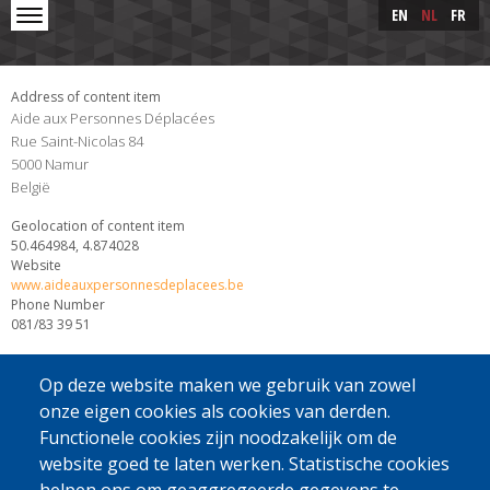
Skip to main content
Skip
EN
NL
FR
to
main
content
Address of content item
Aide aux Personnes Déplacées
Rue Saint-Nicolas 84
5000
Namur
België
Geolocation of content item
50.464984, 4.874028
Website
www.aideauxpersonnesdeplacees.be
Phone Number
081/83 39 51
Op deze website maken we gebruik van zowel
onze eigen cookies als cookies van derden.
Functionele cookies zijn noodzakelijk om de
website goed te laten werken. Statistische cookies
[Gratis Nummer]