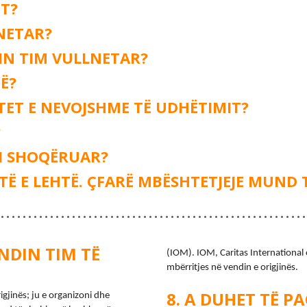
IT?
LNETAR?
IN TIM VULLNETAR?
Ë?
ET E NEVOJSHME TË UDHËTIMIT?
?
 I SHOQËRUAR?
TË E LEHTË. ÇFARË MBËSHTETJEJE MUND 
NDIN TIM TË
(IOM). IOM, Caritas International 
mbërritjes në vendin e origjinës.
A DUHET TË PA
jinës; ju e organizoni dhe 