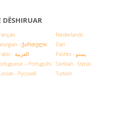
E DËSHIRUAR
rançais
Nederlands
eorgian - ქართული
Dari
Pashto - پښتو
Arabic - العربية
ortuguese – Português
Serbian - Srpski
ussian - Русский
Turkish