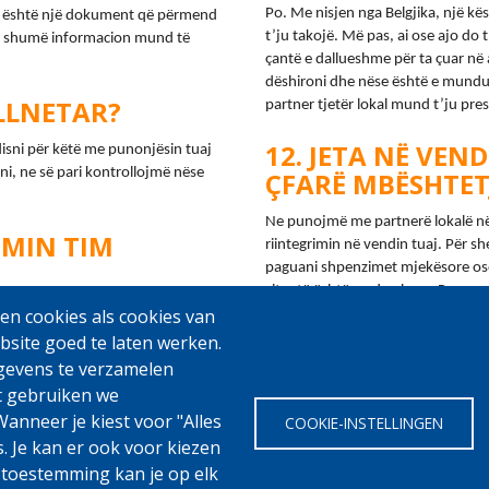
Po. Me nisjen nga Belgjika, një kës
i” është një dokument që përmend 
t’ju takojë. Më pas, ai ose ajo do t
 shumë informacion mund të 
çantë e dallueshme për ta çuar në 
dëshironi dhe nëse është e mundur, 
ULLNETAR?
partner tjetër lokal mund t’ju pre
JETA NË VEND
lisni për këtë me punonjësin tuaj 
i, ne së pari kontrollojmë nëse 
ÇFARË MBËSHTET
Ne punojmë me partnerë lokalë në 
IMIN TIM
riintegrimin në vendin tuaj. Për sh
paguani shpenzimet mjekësore ose t
situatë është e ndryshme. Po mend
jë herë. Udhëtimi i kthimit me 
n cookies als cookies van
informacion 
këtu
.
 Ndërkombëtare për Migracionin 
bsite goed te laten werken.
gevens te verzamelen
t gebruiken we
anneer je kiest voor "Alles
COOKIE-INSTELLINGEN
s. Je kan er ook voor kiezen
w
 toestemming kan je op elk