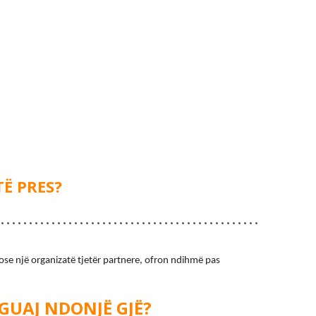
TË PRES?
ose një organizatë tjetër partnere, ofron ndihmë pas 
GUAJ NDONJË GJË?