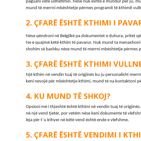
paguani vetë udhëtimin. Nëse nuk është e mundur për ju, mu
mund të merrni mbështetje përmes programit të kthimit vulln
ÇFARË ËSHTË KTHIMI I PAVA
Nëse qëndroni në Belgjikë pa dokumentet e duhura, pritet që 
Ne e quajmë këtë kthim të pavarur. Nuk mund ta menaxhoni v
shohim së bashku nëse mund të merrni mbështetje përmes pro
ÇFARË ËSHTË KTHIMI VULLN
Një kthim në vendin tuaj të origjinës ku ju personalisht merrn
keni nevojë për mbështetje kthimi, mund të na kontaktoni pë
KU MUND TË SHKOJ?
Opsioni më i thjeshtë është kthimi në vendin tuaj të origjinës
në një vend tjetër, por vetëm nëse keni dokumente të vlefshm
leja për t’u kthyer në këtë vend është ende e vlefshme.
ÇFARË ËSHTË VENDIMI I KTH