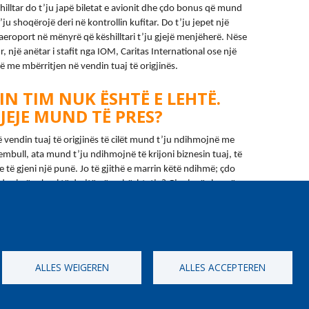
hilltar do t’ju japë biletat e avionit dhe çdo bonus që mund 
’ju shoqërojë deri në kontrollin kufitar. Do t’ju jepet një 
aeroport në mënyrë që këshilltari t’ju gjejë menjëherë. Nëse 
një anëtar i stafit nga IOM, Caritas International ose një 
së me mbërritjen në vendin tuaj të origjinës.
IN TIM NUK ËSHTË E LEHTË.
JEJE MUND TË PRES?
vendin tuaj të origjinës të cilët mund t’ju ndihmojnë me 
embull, ata mund t’ju ndihmojnë të krijoni biznesin tuaj, të 
ë gjeni një punë. Jo të gjithë e marrin këtë ndihmë; çdo 
oni nëse keni të drejtë për mbështetje? 
Gjeni më shumë 
ALLES WEIGEREN
ALLES ACCEPTEREN
[Gratis Nummer]