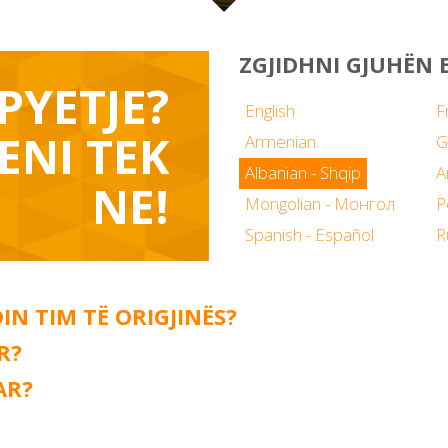
ZGJIDHNI GJUHËN 
PYETJE?
English
F
ENI TEK
Armenian
G
Albanian - Shqip
NE!
Mongolian - Монгол
P
Spanish - Español
R
N TIM TË ORIGJINËS?
R?
AR?