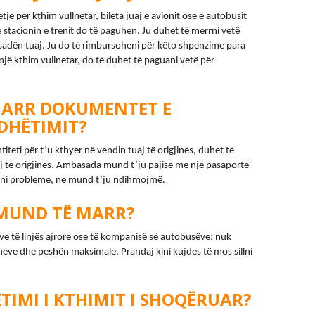
je për kthim vullnetar, bileta juaj e avionit ose e autobusit 
 stacionin e trenit do të paguhen. Ju duhet të merrni vetë 
dën tuaj. Ju do të rimbursoheni për këto shpenzime para 
një kthim vullnetar, do të duhet të paguani vetë për 
MARR DOKUMENTET E
DHËTIMIT?
eti për t’u kthyer në vendin tuaj të origjinës, duhet të 
 të origjinës. Ambasada mund t’ju pajisë me një pasaportë 
ni probleme, ne mund t’ju ndihmojmë.
MUND TË MARR?
e të linjës ajrore ose të kompanisë së autobusëve: nuk 
eve dhe peshën maksimale. Prandaj kini kujdes të mos sillni 
TIMI I KTHIMIT I SHOQËRUAR?