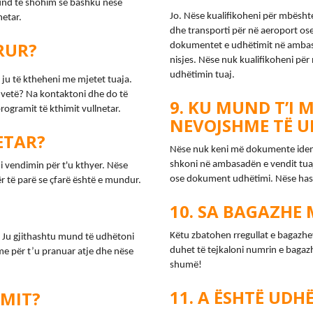
nd të shohim së bashku nëse 
Jo. Nëse kualifikoheni për mbështet
etar.
dhe transporti për në aeroport ose
RUR?
dokumentet e udhëtimit në ambasa
nisjes. Nëse nuk kualifikoheni për 
udhëtimin tuaj.
ju të ktheheni me mjetet tuaja. 
etë? Na kontaktoni dhe do të 
KU MUND T’I 
gramit të kthimit vullnetar.
NEVOJSHME TË U
ETAR?
Nëse nuk keni më dokumente identit
shkoni në ambasadën e vendit tuaj
i vendimin për t'u kthyer. Nëse 
ose dokument udhëtimi. Nëse has
r të parë se çfarë është e mundur.
SA BAGAZHE 
Këtu zbatohen rregullat e bagazhev
. Ju gjithashtu mund të udhëtoni 
duhet të tejkaloni numrin e bagazh
e për t’u pranuar atje dhe nëse 
shumë!
A ËSHTË UDHË
IMIT?