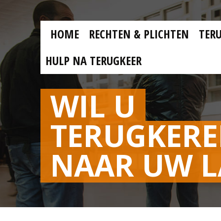
Skip to main content
Skip
to
main
MAIN
content
HOME
RECHTEN & PLICHTEN
TER
MENU
NL
HULP NA TERUGKEER
WIL U
TERUGKER
NAAR UW 