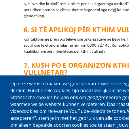
Një “vendim kthimi” ose “urdhër për t’u larguar nga territor
periudhën brenda së cilës duhet të largoheni nga Belgjika. 
Më
gjendet 
këtu
.
SI TË APLIKOJ PËR KTHIM V
Kontaktoni një prej sporteleve ose organizatave në Belgjikë, f
social ose telefononi falas në numrin 0800 327 45. Kur aplikon
kualifikoheni për mbështetje për kthim vullnetar.
KUSH PO E ORGANIZON KTH
VULLNETAR?
Programi i kthimit vullnetar mund t’ju ndihmojë të ktheheni n
Op deze website maken we gebruik van zowel onze eige
aeroplan ose autobus organizohet së bashku me Organizatën
derden. Functionele cookies zijn noodzakelijk om de we
Statistische cookies helpen ons om geaggregeerde ge
waarmee we de website kunnen verbeteren. Daarnaas
videocookies om relevante YouTube-video’s te tonen. W
accepteren", stem je in met het gebruik van alle cookie
om alleen bepaalde soorten cookies toe te staan. Jouw