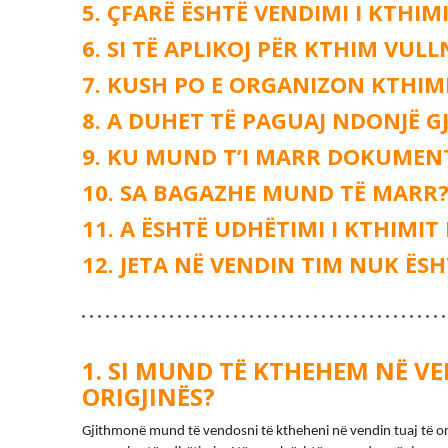
ÇFARË ËSHTË VENDIMI I KTHIM
SI TË APLIKOJ PËR KTHIM VUL
KUSH PO E ORGANIZON KTHIM
A DUHET TË PAGUAJ NDONJË GJ
KU MUND T’I MARR DOKUMENT
SA BAGAZHE MUND TË MARR
A ËSHTË UDHËTIMI I KTHIMIT
JETA NË VENDIN TIM NUK ËSH
SI MUND TË KTHEHEM NË VE
ORIGJINËS?
Gjithmonë mund të vendosni të ktheheni në vendin tuaj të orig