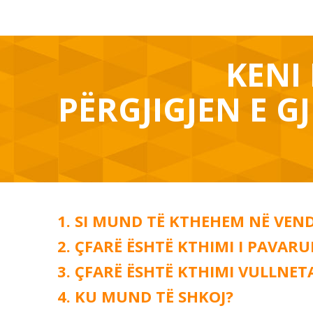
KENI 
PËRGJIGJEN E GJ
SI MUND TË KTHEHEM NË VENDI
ÇFARË ËSHTË KTHIMI I PAVARU
ÇFARË ËSHTË KTHIMI VULLNET
KU MUND TË SHKOJ?