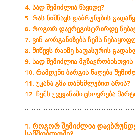
ᲡᲐᲓ ᲨᲔᲛᲘᲫᲚᲘᲐ ᲬᲐᲕᲘᲓᲔ?
ᲠᲐᲡ ᲜᲘᲨᲜᲐᲕᲡ ᲓᲐᲑᲠᲣᲜᲔᲑᲘᲡ ᲒᲐᲓᲐᲬ
ᲠᲝᲒᲝᲠ ᲓᲐᲕᲠᲔᲒᲘᲡᲢᲠᲘᲠᲓᲔ ᲜᲔᲑᲐ
ᲕᲘᲜ ᲐᲝᲠᲒᲐᲜᲘᲖᲔᲑᲡ ᲩᲔᲛᲡ ᲜᲔᲑᲐᲧᲝ
ᲛᲘᲬᲔᲕᲡ ᲠᲐᲘᲛᲔ ᲡᲐᲤᲐᲡᲣᲠᲘᲡ ᲒᲐᲓᲐᲮ
ᲡᲐᲓ ᲨᲔᲛᲘᲫᲚᲘᲐ ᲛᲒᲖᲐᲕᲠᲝᲑᲘᲡᲗᲕᲘᲡ
ᲠᲐᲛᲓᲔᲜᲘ ᲑᲐᲠᲒᲘᲡ ᲬᲐᲦᲔᲑᲐ ᲨᲔᲛᲘᲫ
ᲣᲙᲐᲜᲐ ᲒᲖᲐ ᲗᲐᲜᲮᲛᲚᲔᲑᲘᲗ ᲐᲠᲘᲡ?
ᲩᲔᲛᲡ ᲥᲕᲔᲧᲐᲜᲐᲨᲘ ᲪᲮᲝᲕᲠᲔᲑᲐ ᲛᲐᲠ
ᲠᲝᲒᲝᲠ ᲨᲔᲛᲘᲫᲚᲘᲐ ᲓᲐᲕᲑᲠᲣᲜᲓᲔ
ᲡᲐᲛᲨᲝᲑᲚᲝᲨᲘ?