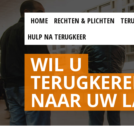
Skip to main content
Skip
to
main
MAIN
content
HOME
RECHTEN & PLICHTEN
TER
MENU
NL
HULP NA TERUGKEER
WIL U
TERUGKER
NAAR UW 