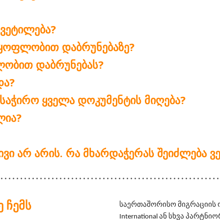
ᲧᲕᲔᲢᲘᲚᲔᲑᲐ?
ᲧᲝᲤᲚᲝᲑᲘᲗ ᲓᲐᲑᲠᲣᲜᲔᲑᲐᲖᲔ?
ᲤᲚᲝᲑᲘᲗ ᲓᲐᲑᲠᲣᲜᲔᲑᲐᲡ?
ᲓᲐ?
 ᲡᲐᲭᲘᲠᲝ ᲧᲕᲔᲚᲐ ᲓᲝᲙᲣᲛᲔᲜᲢᲘᲡ ᲛᲘᲦᲔᲑᲐ?
ᲚᲘᲐ?
ᲢᲘᲕᲘ ᲐᲠ ᲐᲠᲘᲡ. ᲠᲐ ᲛᲮᲐᲠᲓᲐᲭᲔᲠᲐᲡ ᲨᲔᲘᲫᲚᲔᲑᲐ
 ᲩᲔᲛᲡ
საერთაშორისო მიგრაციის ორგ
International ან სხვა პარტ