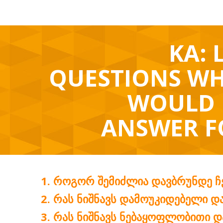
KA: 
QUESTIONS WH
WOULD 
ANSWER F
ᲠᲝᲒᲝᲠ ᲨᲔᲛᲘᲫᲚᲘᲐ ᲓᲐᲕᲑᲠᲣᲜᲓᲔ Ჩ
ᲠᲐᲡ ᲜᲘᲨᲜᲐᲕᲡ ᲓᲐᲛᲝᲣᲙᲘᲓᲔᲑᲔᲚᲘ Დ
ᲠᲐᲡ ᲜᲘᲨᲜᲐᲕᲡ ᲜᲔᲑᲐᲧᲝᲤᲚᲝᲑᲘᲗᲘ Დ