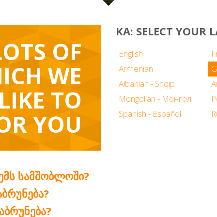
KA: SELECT YOUR
LOTS OF
English
F
ICH WE
Armenian
G
Albanian - Shqip
LIKE TO
Mongolian - Монгол
P
Spanish - Español
R
OR YOU
ᲔᲛᲡ ᲡᲐᲛᲨᲝᲑᲚᲝᲨᲘ?
ᲐᲑᲠᲣᲜᲔᲑᲐ?
ᲐᲑᲠᲣᲜᲔᲑᲐ?