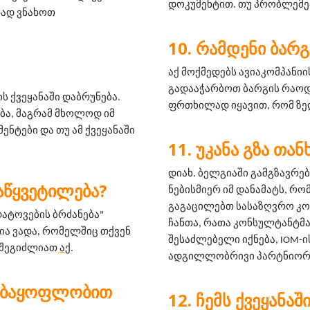
დოკუმენტით. თუ პრობლემებ
ად ვნახოთ 
ᲠᲐᲛᲓᲔᲜᲘ ᲑᲐᲠᲒ
აქ მოქმედებს ავიაკომპანიის
გადააჭარბოთ ბარგის რაოდე
 ქვეყანაში დაბრუნება. 
ფრთხილად იყავით, რომ ზე
ბა, მაგრამ მხოლოდ იმ 
ენტები და თუ ამ ქვეყანაში 
ᲣᲙᲐᲜᲐ ᲒᲖᲐ ᲗᲐ
დიახ. ბელგიაში გამგზავრე
ᲐᲬᲧᲕᲔᲢᲘᲚᲔᲑᲐ?
ნებისმიერ იმ დანამატს, რო
გაგაცილებთ სასაზღვრო კო
ატოვების ბრძანება" 
ჩანთა, რათა კონსულტანტმა 
ა ვადა, რომელშიც თქვენ 
შესაძლებელი იქნება, IOM-ის გუ
 შეგიძლიათ 
აქ
.
ადგილლობრივი პარტნიორი
ᲔᲑᲐᲧᲝᲤᲚᲝᲑᲘᲗ
ᲩᲔᲛᲡ ᲥᲕᲔᲧᲐᲜᲐᲨ