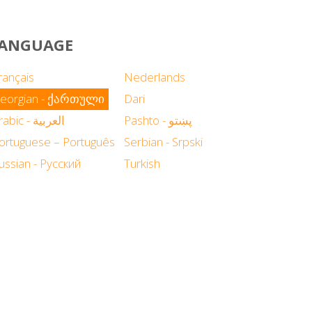
 LANGUAGE
rançais
Nederlands
eorgian - ქართული
Dari
Pashto - پښتو
Arabic - العربية
ortuguese – Português
Serbian - Srpski
ussian - Русский
Turkish