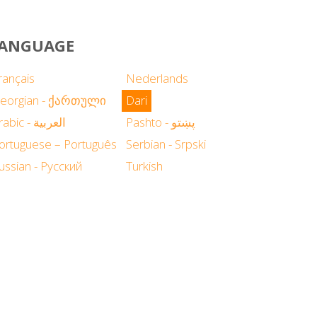
 LANGUAGE
rançais
Nederlands
eorgian - ქართული
Dari
Pashto - پښتو
Arabic - العربية
ortuguese – Português
Serbian - Srpski
ussian - Русский
Turkish