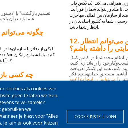
رزی همراهی می‌کند. یک بکس قابل 
تا مشاور بتواند شما را فوراً پیدا 
"
"
تصمیم
بازگشت
یا
دستور
از سازمان بین‌المللی مهاجرت (IOM)، 
.
شما
باید
درآن
بلجی
 رسیدن شما به کشور اصلی‌تان در 
انتظار شما باشد.
چگونه می‌توانم
ی‌توانم انتظار
ایتی را داشته باشم؟
با یکی از دفاتر یا سازمان‌ها در
ر
ادغام
مجددشما
در
کشورکمک
که آیا شما برای حمایت بازگشت داوطلبانه واجد شرایط هستید یا خیر.
سب
وکارخود
را
راه
اندازی
کنید،
.
پیدا
کنند
همه
این
کمکرا
دریافت
چه کسی بازگ
آیاشما
مستحق
حمایتهستید
فکر
شتر
را
می
توانید
در
اینجا
پیدا
کنید
برنامهٔ بازگشت داوطلبانه می‌تواند 
n cookies als cookies van
bsite goed te laten werken.
gevens te verzamelen
t gebruiken we
anneer je kiest voor "Alles
COOKIE-INSTELLINGEN
s. Je kan er ook voor kiezen
w