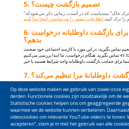
تصمیم بازگشت چیست؟
"
"
ترک
خاک
سندیاست
که
در
آنمدت
زمانی
ذکر
می
شودکه
.
م
را
ترک
کنید
اطلاعات
بیشتر
را
می
توانیددر
اینجا
پیدا
کنید
 برای بازگشت داوطلبانه درخواست
بدهم؟
 بلجیم تماس بگیرید، در این مورد با کارمند اجتماعی خود صحبت 
کنید، یا با شمارهٔ رایگان 0800 327 45 تماس بگیرید. هنگام درخواست، ما ابتدا بررسی می‌کنیم 
شت داوطلبانهٔ مرا تنظیم می‌کند؟
تنها یک بار به شما برای بازگشت کمک کند. پرواز یا سفر با بس 
Op deze website maken we gebruik van zowel onze eige
برای بازگشت، به‌طور مشترک با سازمان بین‌المللی مهاجرت (IOM) تنظیم می‌شود. سازمان 
derden. Functionele cookies zijn noodzakelijk om de we
Statistische cookies helpen ons om geaggregeerde ge
waarmee we de website kunnen verbeteren. Daarnaas
videocookies om relevante YouTube-video’s te tonen. W
accepteren", stem je in met het gebruik van alle cookie