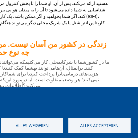
هستید ارائه می‌کند. پس از آن، او شما را تا بخش کنترول م
شناسایی به شما داده می‌شود تا آن را به میدان هوایی ببرید، 
کند. اگر شما بخواهید و اگر ممکن باشد، یک کارمند 
کاریتاس انترنشنل یا یک شریک محلی دیگر می‌تواند هنگام
زندگی در کشور من آسان نیست. من م
چه نوع حم
ما
در
کشورشما
با
شرکایمحلی
کار
می
کنیمکه
می
توانندد
.
کنند
برایمثال،
آن
هامی
توانند
بهشما
کمک
کنندتا
ک
هزینه
های
درمانی
تانرا
پرداخت
کنندیا
برای
شماکار
.
نمی
کنند؛
هر
وضعیتمتفاوت
است
آیا
درمورد
این
که
.
می
کنید؟اطلاعات
بی
ALLES WEIGEREN
ALLES ACCEPTEREN
[Gratis Nummer]