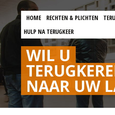
Skip to main content
Skip
to
main
MAIN
content
HOME
RECHTEN & PLICHTEN
TER
MENU
NL
HULP NA TERUGKEER
WIL U
TERUGKER
NAAR UW 