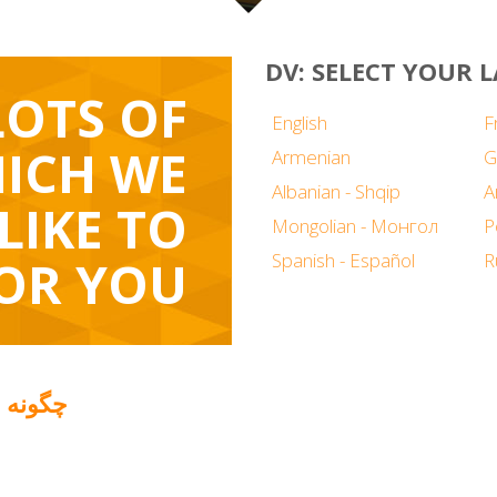
DV: SELECT YOUR
LOTS OF
English
F
ICH WE
Armenian
G
Albanian - Shqip
LIKE TO
Mongolian - Монгол
P
Spanish - Español
R
OR YOU
چگونه م