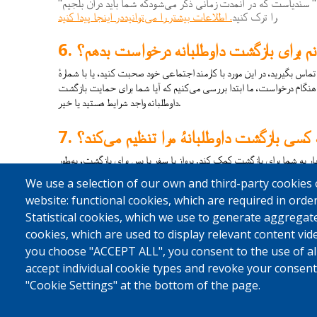
"
"
سندیاست
که
در
آنمدت
زمانی
ذکر
می
شودکه
شما
باید
درآن
بلجیم
.
.
را
ترک
کنید
اطلاعات
بیشتر
را
می
توانیددر
اینجا
پیدا
کنید
نم برای بازگشت داوطلبانه درخواست بدهم؟
م تماس بگیرید، در این مورد با کارمند اجتماعی خود صحبت کنید، یا با شمارهٔ 
4 تماس بگیرید. هنگام درخواست، ما ابتدا بررسی می‌کنیم که آیا شما برای حمایت بازگشت 
داوطلبانه واجد شرایط هستید یا خیر.
کسی بازگشت داوطلبانهٔ مرا تنظیم می‌کند؟
 بار به شما برای بازگشت کمک کند. پرواز یا سفر با بس برای بازگشت، به‌طور 
مشترک با سازمان بین‌المللی مهاجرت (IOM) تنظیم می‌شود. سازمان بین‌المللی مهاجرت (IOM)، کاریتاس 
We use a selection of our own and third-party cookies 
website: functional cookies, which are required in order
Statistical cookies, which we use to generate aggregat
cookies, which are used to display relevant content vi
you choose "ACCEPT ALL", you consent to the use of all
accept individual cookie types and revoke your consent 
"Cookie Settings" at the bottom of the page.