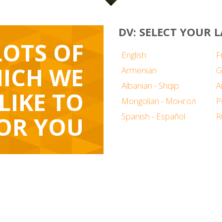
DV: SELECT YOUR
LOTS OF
English
F
ICH WE
Armenian
G
Albanian - Shqip
LIKE TO
Mongolian - Монгол
P
Spanish - Español
R
OR YOU