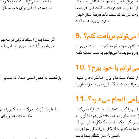
ط پرواز یا بس و همچنین انتقال به میدان 
شما همیشه می‌توانید تصمیم بگیرید ک
از سفارت خود دریافت کنید. این هزینه‌ها 
می‌دهید. اگر این برای شما ممکن نبا
د شرایط نباشید، باید هزینهٔ سفر خود را 
خودتان پرداخت کنید.
می‌توانم دریافت کنم؟
اگر شما بدون اسناد قانونی در بلجیم ب
ت کشور خود مراجعه کنید. سفارت می‌تواند 
می‌نامیم. آیا شما نمی‌توانید این را
ی‌توانم با خود ببرم؟
تعداد بسته‌ها و وزن حداکثر تجاوز کنید. 
بازگشت به کشور اصلی شما، که تصمیم آن را
راهی انجام می‌شود؟
اشی را که مستحق آن هستید ارائه می‌کند. 
ساده‌ترین گزینه، بازگشت به کشور اصلی 
ناسایی به شما داده می‌شود تا آن را به 
که اسناد معتبر برای ورود به آن کشور داشته باشید و اجازهٔ بازگشت به این کشور هنوز معتبر باشد.
اهید و اگر ممکن باشد، یک کارمند از سازمان 
بین‌المللی مهاجرت (IOM)، کاریتاس انترنشنل یا یک شریک محلی دیگر می‌تواند هنگام رسیدن شما به کشور 
اصلی‌تان در انتظار شما باشد.