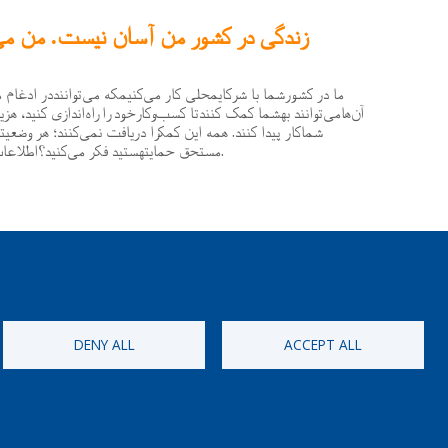
زندگی در کشور من آسان نیست. من می‌ت
ما
در
کشورشما
با
شرکایمحلی
کار
می
کنیمکه
می
تواننددر
ادغام
م
آن
هامی
توانند
بهشما
کمک
کنندتا
کسب
وکارخود
را
راه
اندازی
کنید،
هزی
.
شماکار
پیدا
کنند
همه
این
کمکرا
دریافت
نمی
کنند؛
هر
وضعیت
.
مستحق
حمایتهستید
فکر
می
کنید؟اطلاعا
DENY ALL
ACCEPT ALL
[Free Number]
0800 327 45
ies policy
Privacy, copyright and disclaimer
Cookie Settings