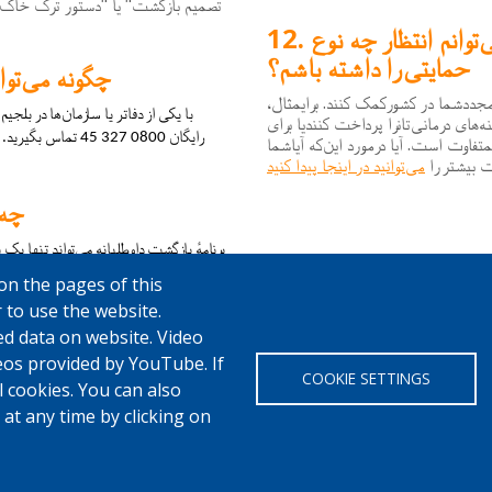
"
"
تصمیم
بازگشت
یا
دستور
ترک
خاک
وانم انتظار چه نوع
حمایتی را داشته باشم؟
چگونه می‌توا
.
جددشما
در
کشورکمک
کنند
برایمثال،
با یکی از دفاتر یا سازمان‌ها در بلجی
نه
های
درمانی
تانرا
پرداخت
کنندیا
برای
رایگان 0800 327 5
.
متفاوت
است
آیا
درمورد
این
که
آیاشما
ت
بیشتر
را
می
توانید
در
اینجا
پیدا
کنید
چه 
برنامهٔ بازگشت داوطلبانه می‌تواند تنها یک
on the pages of this
انترنشنل یا یک سازمان همکار دیگر پس از رسیدن به کشور اصلی، کمک ارائه می‌کند.
 to use the website.
ed data on website. Video
deos provided by YouTube. If
COOKIE SETTINGS
 cookies. You can also
w
at any time by clicking on
Fedasil © 2026
Cook