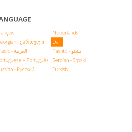
 LANGUAGE
rançais
Nederlands
eorgian - ქართული
Dari
Pashto - پښتو
Arabic - العربية
ortuguese – Português
Serbian - Srpski
ussian - Русский
Turkish