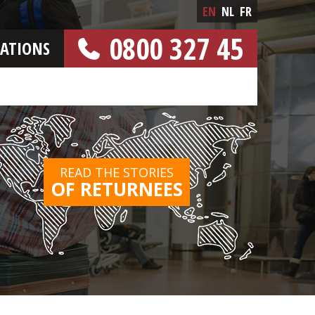
EN
NL
FR
0800 327 45
CATIONS
[FREE NUMBER]
READ THE STORIES
OF RETURNEES