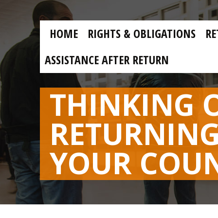
Skip to main content
Skip
to
main
MAIN
content
HOME
RIGHTS & OBLIGATIONS
RE
NAVIGATION
ASSISTANCE AFTER RETURN
THINKING 
RETURNING
YOUR COU