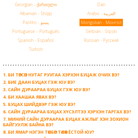
Georgian - ქართული
Dari
Albanian - Shqip
Arabic - العربية
Pashto - پښتو
Mongolian - Монгол
Portuguese – Português
Serbian - Srpski
Spanish - Español
Russian - Русский
Turkish
БИ ТӨРСӨН НУТАГ РУУГАА ХЭРХЭН БУЦАЖ ОЧИХ ВЭ?
БИЕ ДААН БУЦАХ ГЭЖ ЮУ ВЭ?
САЙН ДУРААРАА БУЦАХ ГЭЖ ЮУ ВЭ?
БИ ХААШАА ЯВАХ ВЭ?
БУЦАХ ШИЙДВЭР ГЭЖ ЮУ ВЭ?
САЙН ДУРААРАА БУЦАХ ХҮСЭЛТЭЭ ХЭРХЭН ГАРГАХ ВЭ?
МИНИЙ САЙН ДУРААРАА БУЦАХ АЖЛЫГ ХЭН ЗОХИОН
БАЙГУУЛЖ БАЙНА ВЭ?
БИ ЯМАР НЭГЭН ТӨЛБӨР ТӨЛӨХ ЁСТОЙ ЮУ?