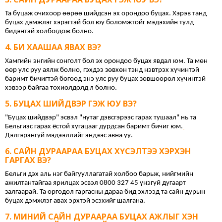
Та буцаж очихоор өөрөө шийдсэн эх орондоо буцах. Хэрэв танд 
буцах дэмжлэг хэрэгтэй бол юу боломжтойг мэдэхийн тулд 
бидэнтэй холбогдож болно.
БИ ХААШАА ЯВАХ ВЭ?
Хамгийн энгийн сонголт бол эх орондоо буцах явдал юм. Та мөн 
өөр улс руу аялж болно, гэхдээ зөвхөн тэнд нэвтрэх хүчинтэй 
баримт бичигтэй бөгөөд энэ улс руу буцах зөвшөөрөл хүчинтэй 
хэвээр байгаа тохиолдолд л болно.
БУЦАХ ШИЙДВЭР ГЭЖ ЮУ ВЭ?
"Буцах шийдвэр" эсвэл "нутаг дэвсгэрээс гарах тушаал" нь та 
Бельгиэс гарах ёстой хугацааг дурдсан баримт бичиг юм.
Дэлгэрэнгүй мэдээллийг эндээс авна уу.
САЙН ДУРААРАА БУЦАХ ХҮСЭЛТЭЭ ХЭРХЭН
ГАРГАХ ВЭ?
Бельги дэх аль нэг байгууллагатай холбоо барьж, нийгмийн 
ажилтантайгаа ярилцах эсвэл 0800 327 45 үнэгүй дугаарт 
залгаарай. Та өргөдөл гаргасны дараа бид эхлээд та сайн дурын 
буцах дэмжлэг авах эрхтэй эсэхийг шалгана.
МИНИЙ САЙН ДУРААРАА БУЦАХ АЖЛЫГ ХЭН