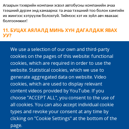
Агаарын тээврийн компани эсвэл автобусны компанийн ачаа 
тээшний дүрэм энд хамаарна: та ачаа тээшний тоо болон хамгийн 
их жингээс хэтрүүлж болохгүй. Тиймээс хэт их зүйл авч явахаас 
болгоомжил!
БУЦАХ АЯЛАЛД МИНЬ ХҮН ДАГАЛДАЖ ЯВАХ
УУ?
Тийм. Бельгид явахад зөвлөх хүн танд нислэгийн тасалбар болон 
We use a selection of our own and third-party
таны төлөх ёстой урамшууллыг өгөх болно. Үүний дараа тэр таныг 
хилийн шалган нэвтрүүлэх цэг хүртэл дагалдан явна. Зөвлөх хүн 
cookies on the pages of this website: functional
таныг тэр даруй олохын тулд танд нисэх онгоцны буудал руу 
cookies, which are required in order to use the
аваачих танигдахуйц цүнх өгөх болно. Хэрэв та хүсвэл, мөн 
website. Statistical cookies, which we use to
боломжтой бол ОУЦБ, Каритас Интернэшнл эсвэл өөр орон 
нутгийн түнш байгууллагын ажилтан таныг эх орондоо ирэхэд 
generate aggregated data on website. Video
хүлээж байж болно.
cookies, which are used to display relevant
МИНИЙ ЭХ ОРОН ДАХЬ АМЬДРАЛ АМАРГҮЙ. БИ
content videos provided by YouTube. If you
ЯМАР ДЭМЖЛЭГ ХҮЛЭЭЖ БОЛОХ ВЭ?
choose "ACCEPT ALL", you consent to the use of
Бид танай улсад эргэн нийгэмшүүлэхэд тусалж чадах орон нутгийн 
all cookies. You can also accept individual cookie
түншүүдтэй хамтран ажилладаг. Жишээлбэл, тэд танд өөрийн 
types and revoke your consent at any time by
бизнесийг эхлүүлэх, эмчилгээний зардлыг төлөх эсвэл ажил 
clicking on "Cookie Settings" at the bottom of the
олоход тусалж чадна. Хүн бүр энэ тусламжийг авдаггүй; нөхцөл 
байдал бүр өөр өөр байдаг. Та дэмжлэг авах эрхтэй эсэхийг 
page.
мэдмээр байна уу? 
Дэлгэрэнгүй мэдээллийг эндээс авна уу.