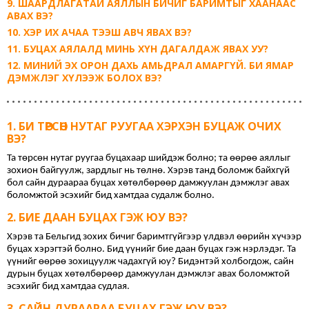
ШААРДЛАГАТАЙ АЯЛЛЫН БИЧИГ БАРИМТЫГ ХААНААС
АВАХ ВЭ?
ХЭР ИХ АЧАА ТЭЭШ АВЧ ЯВАХ ВЭ?
БУЦАХ АЯЛАЛД МИНЬ ХҮН ДАГАЛДАЖ ЯВАХ УУ?
МИНИЙ ЭХ ОРОН ДАХЬ АМЬДРАЛ АМАРГҮЙ. БИ ЯМАР
ДЭМЖЛЭГ ХҮЛЭЭЖ БОЛОХ ВЭ?
БИ ТӨРСӨН НУТАГ РУУГАА ХЭРХЭН БУЦАЖ ОЧИХ
ВЭ?
Та төрсөн нутаг руугаа буцахаар шийдэж болно; та өөрөө аяллыг 
зохион байгуулж, зардлыг нь төлнө. Хэрэв танд боломж байхгүй 
бол сайн дураараа буцах хөтөлбөрөөр дамжуулан дэмжлэг авах 
боломжтой эсэхийг бид хамтдаа судалж болно.
БИЕ ДААН БУЦАХ ГЭЖ ЮУ ВЭ?
Хэрэв та Бельгид зохих бичиг баримтгүйгээр үлдвэл өөрийн хүчээр 
буцах хэрэгтэй болно. Бид үүнийг бие даан буцах гэж нэрлэдэг. Та 
үүнийг өөрөө зохицуулж чадахгүй юу? Бидэнтэй холбогдож, сайн 
дурын буцах хөтөлбөрөөр дамжуулан дэмжлэг авах боломжтой 
эсэхийг бид хамтдаа судлая.
САЙН ДУРААРАА БУЦАХ ГЭЖ ЮУ ВЭ?