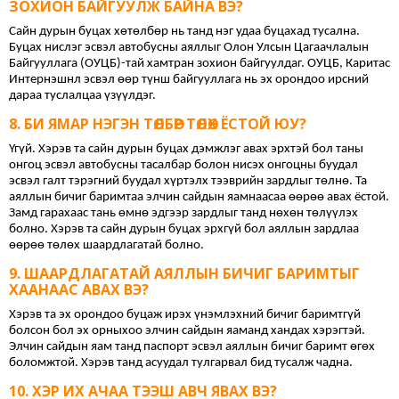
ЗОХИОН БАЙГУУЛЖ БАЙНА ВЭ?
Сайн дурын буцах хөтөлбөр нь танд нэг удаа буцахад тусална. 
Буцах нислэг эсвэл автобусны аяллыг Олон Улсын Цагаачлалын 
Байгууллага (ОУЦБ)-тай хамтран зохион байгуулдаг. ОУЦБ, Каритас 
Интернэшнл эсвэл өөр түнш байгууллага нь эх орондоо ирсний 
дараа туслалцаа үзүүлдэг.
БИ ЯМАР НЭГЭН ТӨЛБӨР ТӨЛӨХ ЁСТОЙ ЮУ?
Үгүй. Хэрэв та сайн дурын буцах дэмжлэг авах эрхтэй бол таны 
онгоц эсвэл автобусны тасалбар болон нисэх онгоцны буудал 
эсвэл галт тэрэгний буудал хүртэлх тээврийн зардлыг төлнө. Та 
аяллын бичиг баримтаа элчин сайдын яамнаасаа өөрөө авах ёстой. 
Замд гарахаас тань өмнө эдгээр зардлыг танд нөхөн төлүүлэх 
болно. Хэрэв та сайн дурын буцах эрхгүй бол аяллын зардлаа 
өөрөө төлөх шаардлагатай болно.
ШААРДЛАГАТАЙ АЯЛЛЫН БИЧИГ БАРИМТЫГ
ХААНААС АВАХ ВЭ?
Хэрэв та эх орондоо буцаж ирэх үнэмлэхний бичиг баримтгүй 
болсон бол эх орныхоо элчин сайдын яаманд хандах хэрэгтэй. 
Элчин сайдын яам танд паспорт эсвэл аяллын бичиг баримт өгөх 
боломжтой. Хэрэв танд асуудал тулгарвал бид тусалж чадна.
ХЭР ИХ АЧАА ТЭЭШ АВЧ ЯВАХ ВЭ?