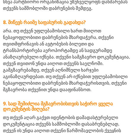
სხვა პარტნიორი ორგანიზაცია უზუნველყოფს დახმარებას 
თქვენს სამშობლოში დაბრუნების შემდეგ.
ᲛᲘᲬᲔᲕᲡ ᲠᲐᲘᲛᲔ ᲡᲐᲤᲐᲡᲣᲠᲘᲡ ᲒᲐᲓᲐᲮᲓᲐ?
არა. თუ თქვენ უფლებამოსილი ხართ მიიღოთ 
ნებაყოფლობითი დაბრუნების მხარდაჭერა, თქვენი 
თვითმფრინავის ან ავტობუსის ბილეთი და 
ტრანსპორტირება აეროპორტამდე ან სადგურამდე 
ანაზღაურებული იქნება. თქვენი სამგზავრო დოკუმენტაცია, 
თქვენ თვითონ უნდა აიღოთ თქვენს საელჩოში. 
გამგზავრებამდე, თქვენ აღნიშნული ხარჯები 
აგინაზღაურდებათ. თუ თქვენ არ იქნებით უფლებამოსილი 
ნებაყოფლობითი დაბრუნების მხარდაჭერისთვის, თქვენი 
მგზავრობა თქვენით უნდა დააფინანსოთ.
ᲡᲐᲓ ᲨᲔᲛᲘᲫᲚᲘᲐ ᲛᲒᲖᲐᲕᲠᲝᲑᲘᲡᲗᲕᲘᲡ ᲡᲐᲭᲘᲠᲝ ᲧᲕᲔᲚᲐ
ᲓᲝᲙᲣᲛᲔᲜᲢᲘᲡ ᲛᲘᲦᲔᲑᲐ?
თუ თქვენ აღარ გაქვთ იდენტობის დამადასტურებელი 
დოკუმენტაცია თქვენს სამშობლოში დასაბრუნებლად, 
თქვენ ის უნდა აიღოთ თქვენი წარმომავლობის ქვეყნის 