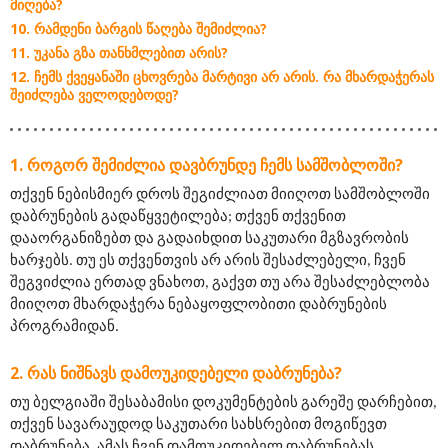
ᲛᲘᲦᲔᲑᲐ?
ᲠᲐᲛᲓᲔᲜᲘ ᲑᲐᲠᲒᲘᲡ ᲬᲐᲦᲔᲑᲐ ᲨᲔᲛᲘᲫᲚᲘᲐ?
ᲣᲙᲐᲜᲐ ᲒᲖᲐ ᲗᲐᲜᲮᲛᲚᲔᲑᲘᲗ ᲐᲠᲘᲡ?
ᲩᲔᲛᲡ ᲥᲕᲔᲧᲐᲜᲐᲨᲘ ᲪᲮᲝᲕᲠᲔᲑᲐ ᲛᲐᲠᲢᲘᲕᲘ ᲐᲠ ᲐᲠᲘᲡ. ᲠᲐ ᲛᲮᲐᲠᲓᲐᲭᲔᲠᲐᲡ
ᲨᲔᲘᲫᲚᲔᲑᲐ ᲕᲔᲚᲝᲓᲔᲑᲝᲓᲔ?
ᲠᲝᲒᲝᲠ ᲨᲔᲛᲘᲫᲚᲘᲐ ᲓᲐᲕᲑᲠᲣᲜᲓᲔ ᲩᲔᲛᲡ ᲡᲐᲛᲨᲝᲑᲚᲝᲨᲘ?
თქვენ ნებისმიერ დროს შეგიძლიათ მიიღოთ სამშობლოში 
დაბრუნების გადაწყვეტილება; თქვენ თქვენით 
დააორგანიზებთ და გადაიხდით საკუთარი მგზავრობის 
ხარჯებს. თუ ეს თქვენთვის არ არის შესაძლებელი, ჩვენ 
შეგვიძლია ერთად ვნახოთ, გაქვთ თუ არა შესაძლებლობა 
მიიღოთ მხარდაჭერა ნებაყოფლობითი დაბრუნების 
პროგრამიდან.
ᲠᲐᲡ ᲜᲘᲨᲜᲐᲕᲡ ᲓᲐᲛᲝᲣᲙᲘᲓᲔᲑᲔᲚᲘ ᲓᲐᲑᲠᲣᲜᲔᲑᲐ?
თუ ბელგიაში შესაბამისი დოკუმენტების გარეშე დარჩებით, 
თქვენ სავარაუდოდ საკუთარი სახსრებით მოგიწევთ 
დაბრუნება. ამას ჩვენ დამოუკიდებელ დაბრუნებას 