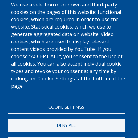
ჩასვლისას.
We use a selection of our own and third-party
cookies on the pages of this website: functional
ᲩᲔᲛᲡ ᲥᲕᲔᲧᲐᲜᲐᲨᲘ ᲪᲮᲝᲕᲠᲔᲑᲐ ᲛᲐᲠᲢᲘᲕᲘ ᲐᲠ ᲐᲠᲘᲡ. ᲠᲐ
cookies, which are required in order to use the
ᲛᲮᲐᲠᲓᲐᲭᲔᲠᲐᲡ ᲨᲔᲘᲫᲚᲔᲑᲐ ᲕᲔᲚᲝᲓᲔᲑᲝᲓᲔ?
website. Statistical cookies, which we use to
ჩვენ ვთანამშრომლობთ თქვენს სამშობლოში 
generate aggregated data on website. Video
ადგილობრივ პარტნიორებთან, ვისაც შეუძლია თქვენი 
cookies, which are used to display relevant
დახმარება რეინტეგრაციის პროცესში. მაგალითად, მათ 
content videos provided by YouTube. If you
შეუძლიათ დაგეხმარონ თქვენი საკუთარი საქმიანობის 
choose "ACCEPT ALL", you consent to the use of
დაწყებაში, სამედიცინო ხარჯების გადახდაში ან სამუშაოს 
all cookies. You can also accept individual cookie
პოვნაში. ყველას არ შეუძლია ამ დახმარების მიღება; 
types and revoke your consent at any time by
ყოველი სიტუაცია ერთმანეთისგან განსხვავდება. 
clicking on "Cookie Settings" at the bottom of the
გაინტერესებთ, თქვენ გექნებათ თუ არა ამის 
უფლებამოსილება? შეიტყვეთ მეტი ინფორმაცია 
აქ
.
page.
COOKIE SETTINGS
DENY ALL
[Free Number]
w