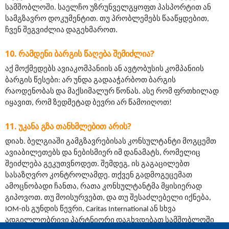
სამშობლოში. საელჩო უზრუნველგყოფთ პასპორტით ან 
სამგზავრო დოკუმენტით. თუ პრობლემებს წააწყდებით, 
ჩვენ შეგვიძლია დაგეხმაროთ.
ᲠᲐᲛᲓᲔᲜᲘ ᲑᲐᲠᲒᲘᲡ ᲬᲐᲦᲔᲑᲐ ᲨᲔᲛᲘᲫᲚᲘᲐ?
აქ მოქმედებს ავიაკომპანიის ან ავტობუსის კომპანიის 
ბარგის წესები: არ უნდა გადააჭარბოთ ბარგის 
რაოდენობას და მაქსიმალურ წონას. ასე რომ ფრთხილად 
იყავით, რომ ზედმეტად ბევრი არ წამოიღოთ!
ᲣᲙᲐᲜᲐ ᲒᲖᲐ ᲗᲐᲜᲮᲛᲚᲔᲑᲘᲗ ᲐᲠᲘᲡ?
დიახ. ბელგიაში გამგზავრებისას კონსულტანტი მოგცემთ 
ავიაბილეთებს და ნებისმიერ იმ დანამატს, რომელიც 
შეიძლება გეკუთვნოდეთ. შემდეგ, ის გაგაცილებთ 
სასაზღვრო კონტროლამდე. თქვენ გადმოგეცემათ 
ამოცნობადი ჩანთა, რათა კონსულტანტმა მყისიერად 
გიპოვოთ. თუ მოისურვებთ, და თუ შესაძლებელი იქნება, 
IOM-ის გუნდის წევრი, Caritas International ან სხვა 
ადგილლობრივი პარტნიორი დაგხვდებათ სამშობლოში 