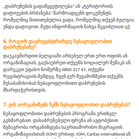
„დაბრუნების გადაწყვეტილება" ან „ტერიტორიის 
დატოვების ბრძანება" წარმოადგენს დოკუმენტს, 
რომელშიც მითითებულია ვადა, რომელშიც თქვენ ბელგია 
უნდა დატოვოთ. მეტი ინფორმაციის ნახვა შეგიძლიათ 
აქ
.
ᲠᲝᲒᲝᲠ ᲓᲐᲕᲠᲔᲒᲘᲡᲢᲠᲘᲠᲓᲔ ᲜᲔᲑᲐᲧᲝᲤᲚᲝᲑᲘᲗ
ᲓᲐᲑᲠᲣᲜᲔᲑᲐᲖᲔ?
დაუკავშირდით ბელგიაში არსებულ ერთ-ერთ ოფისს ან 
ორგანიზაციას, გაესაუბრეთ თქვენს სოციალურ მუშაკს ან 
დარეკეთ უფასო ნომერზე 0800 327 45. თქვენი 
რეგისტრაციის შემდეგ, ჩვენ ჯერ შევამოწმებთ თქვენს 
შესაბამისობას ნებაყოფლობითი დაბრუნების 
მხარდაჭერისთვის.
ᲕᲘᲜ ᲐᲝᲠᲒᲐᲜᲘᲖᲔᲑᲡ ᲩᲔᲛᲡ ᲜᲔᲑᲐᲧᲝᲤᲚᲝᲑᲘᲗ ᲓᲐᲑᲠᲣᲜᲔᲑᲐᲡ?
ნებაყოფლობითი დაბრუნების პროგრამა ერთხელ 
გეხმარებათ. დასაბრუნებელი ფრენა ან ავტობუსით 
მგზავრობა ორგანიზდება საერთაშორისო მიგრაციის 
ორგანიზაციასთან (IOM) ერთად. IOM, Caritas International ან 